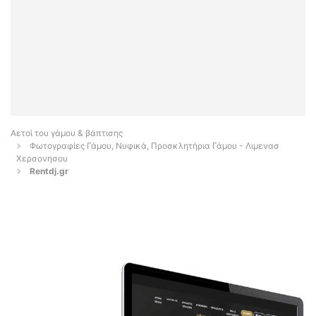
Αετοί του γάμου & βάπτισης
Φωτογραφίες Γάμου, Νυφικά, Προσκλητήρια Γάμου - Λιμενασ
Χερσονησου
Rentdj.gr