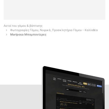
Αετοί του γάμου & βάπτισης
Φωτογραφίες Γάμου, Νυφικά, Προσκλητήρια Γάμου - Καλλιθέα
Mariposa Μπομπονίερες