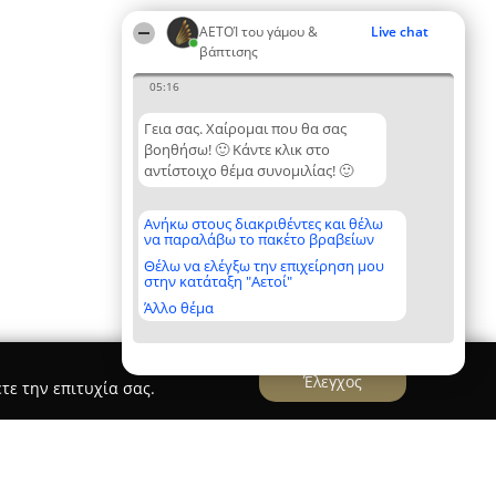
ΑΕΤΟΊ του γάμου &
Live chat
βάπτισης
05:16
Γεια σας. Χαίρομαι που θα σας
βοηθήσω! 🙂 Κάντε κλικ στο
αντίστοιχο θέμα συνομιλίας! 🙂
Ανήκω στους διακριθέντες και θέλω
να παραλάβω το πακέτο βραβείων
Θέλω να ελέγξω την επιχείρηση μου
στην κατάταξη "Αετοί"
Άλλο θέμα
Έλεγχος
τε την επιτυχία σας.