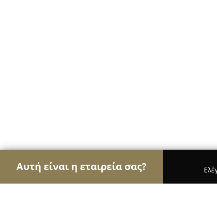
Αυτή είναι η εταιρεία σας?
Ελέ
Αετοί του γάμου & βάπτισης
Φωτογραφίες Γάμο