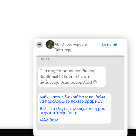
ΑΕΤΟΊ του γάμου &
Live chat
βάπτισης
02:49
Γεια σας. Χαίρομαι που θα σας
βοηθήσω! 🙂 Κάντε κλικ στο
αντίστοιχο θέμα συνομιλίας! 🙂
Ανήκω στους διακριθέντες και θέλω
να παραλάβω το πακέτο βραβείων
Θέλω να ελέγξω την επιχείρηση μου
στην κατάταξη "Αετοί"
Άλλο θέμα