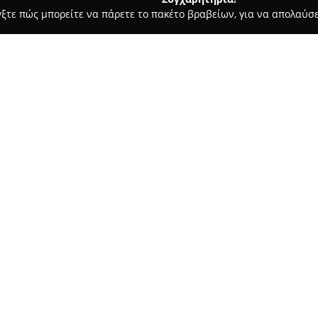
γξτε πώς μπορείτε να πάρετε το πακέτο βραβείων, για να απολαύσε
υ, Νυφικά, Προσκλητήρια Γάμου - Κατερίνη
PRINCESS BRIDAL 
Σχετικά με την εταιρεία:
Η
PRINCESS BRIDAL
που βρίσκε
σημαντικός προορισμός στον χ
κατάστημα στην οδό Αριστοτέλ
νυφικά, που διακρίνονται για
αισθητικής. Διατίθενται συλλο
by Justin Alexander και Sincer
επιλογές για διάφορα γούστα, 
γραμμές, ώστε να ανταποκρίνον
μέρα της.
Η επιχείρηση διαθέτει επίσης 