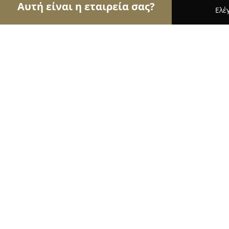
Αυτή είναι η εταιρεία σας?
Ελέ
Αετοί του γάμου & βάπτισης
Φωτογραφίες Γάμο
PRINCESS BRIDAL - Νυφικά
10
(47)
Κατερίνη, Αριστοτέλους 5
Εμφάνιση αριθμού τηλεφώνου