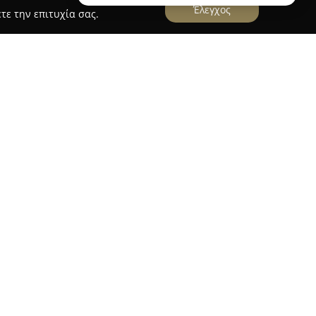
Έλεγχος
τε την επιτυχία σας.
- Νυφικά
ται στην Κατερίνη έχει καθιερωθεί ως
ώρο των νυφικών και βαπτιστικών ειδών. Το
ους 5 προσφέρει μια εκλεκτή συλλογή από
 τη σύνδεση κομψότητας και σύγχρονης
γές γνωστών οίκων, όπως Justin Alexander, Adore
ity Bridal, παρέχοντας μοναδικές, αποκλειστικές
είτε προτιμώνται κλασικές είτε μοντέρνες
ται στις ανάγκες κάθε νύφης για την ιδιαίτερη
μια ευρεία σειρά από ποιοτικά βαπτιστικά είδη,