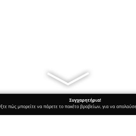
Συγχαρητήρια!
γξτε πώς μπορείτε να πάρετε το πακέτο βραβείων, για να απολαύσε
υ, Νυφικά, Προσκλητήρια Γάμου - Δράμα
Eleni Plakidou