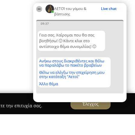
ΑΕΤΟΊ του γάμου &
Live chat
βάπτισης
09:37
Γεια σας. Χαίρομαι που θα σας
βοηθήσω! 🙂 Κάντε κλικ στο
αντίστοιχο θέμα συνομιλίας! 🙂
Ανήκω στους διακριθέντες και θέλω
να παραλάβω το πακέτο βραβείων
Θέλω να ελέγξω την επιχείρηση μου
στην κατάταξη "Αετοί"
Άλλο θέμα
Έλεγχος
τε την επιτυχία σας.