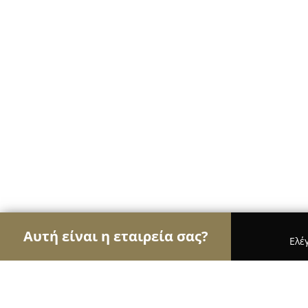
Αυτή είναι η εταιρεία σας?
Ελέ
Αετοί του γάμου & βάπτισης
Φωτογραφίες Γάμο