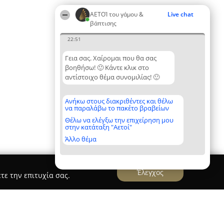
ΑΕΤΟΊ του γάμου &
Live chat
βάπτισης
22:51
Γεια σας. Χαίρομαι που θα σας
βοηθήσω! 🙂 Κάντε κλικ στο
αντίστοιχο θέμα συνομιλίας! 🙂
Ανήκω στους διακριθέντες και θέλω
να παραλάβω το πακέτο βραβείων
Θέλω να ελέγξω την επιχείρηση μου
στην κατάταξη "Αετοί"
Άλλο θέμα
Έλεγχος
τε την επιτυχία σας.
-Baptism Event