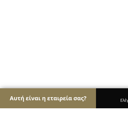
Αυτή είναι η εταιρεία σας?
Ελέ
Αετοί του γάμου & βάπτισης
Φωτογραφίες Γάμο