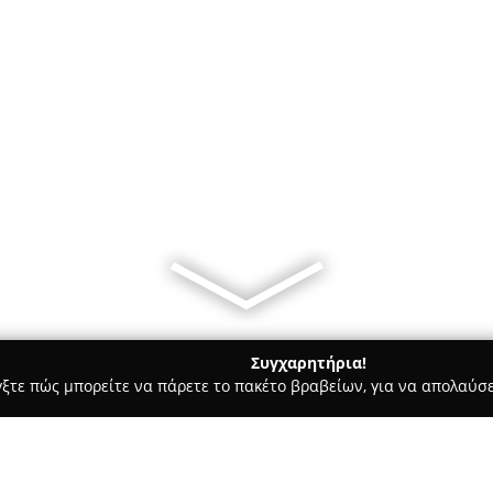
Συγχαρητήρια!
γξτε πώς μπορείτε να πάρετε το πακέτο βραβείων, για να απολαύσε
υ, Νυφικά, Προσκλητήρια Γάμου - Αθήνα
Le bapteme Wedding