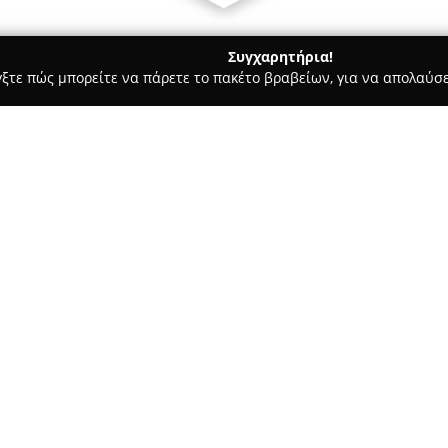
Συγχαρητήρια!
γξτε πώς μπορείτε να πάρετε το πακέτο βραβείων, για να απολαύσε
υ, Νυφικά, Προσκλητήρια Γάμου - Πυλαια
2invite.gr / Πρόσκ
πτισης
Σχετικά με την εταιρεία:
Η
2invite.gr
εξειδικεύεται στη
βαπτίσεις, προσφέροντας εξατο
το 2008, η εταιρεία διαθέτει 
από το 2010 παρουσιάζει μία 
Δείτε περισσότερα >>
σχέδια και καινοτόμες εφαρμογ
Η επιχείρηση παρέχει εκτυπώσε
μουσαμάδες και υφάσματα, δι
ποιότητα. Ένα σημαντικό πλεον