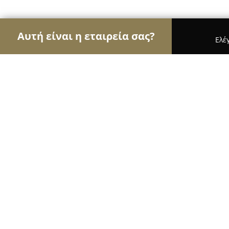
Αυτή είναι η εταιρεία σας?
Ελέ
Αετοί του γάμου & βάπτισης
Φωτογραφίες Γάμο
2invite.gr / Πρόσκληση Γάμου & Βά
9.4
(34)
Πυλαια, 17ης Νοεμβρίου 19