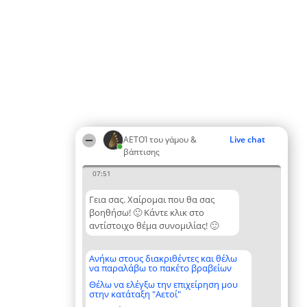
ΑΕΤΟΊ του γάμου &
Live chat
βάπτισης
07:51
Γεια σας. Χαίρομαι που θα σας
βοηθήσω! 🙂 Κάντε κλικ στο
αντίστοιχο θέμα συνομιλίας! 🙂
Ανήκω στους διακριθέντες και θέλω
να παραλάβω το πακέτο βραβείων
Θέλω να ελέγξω την επιχείρηση μου
στην κατάταξη "Αετοί"