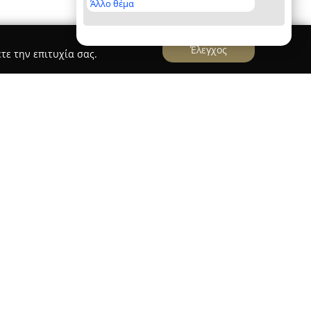
Άλλο θέμα
Έλεγχος
τε την επιτυχία σας.
ληση Γάμου & Βάπτισης
ν παραγωγή προσκλητηρίων για γάμους και
μικευμένες λύσεις για σημαντικές στιγμές. Από
εμπειρία στα προσκλητήρια κατά παραγγελία και
συλλογή που ανανεώνεται τακτικά με μοντέρνα
ές.
ις σε πλήθος υλικών, όπως χαρτί, κουτιά,
ασφαλίζοντας την αισθητική και την υψηλή
έκτημα της 2invite.gr είναι η δυνατότητα