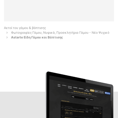
Αετοί του γάμου & βάπτισης
Φωτογραφίες Γάμου, Νυφικά, Προσκλητήρια Γάμου - Νέο Ψυχικό
Astarte Είδη Γάμου και Βάπτισης