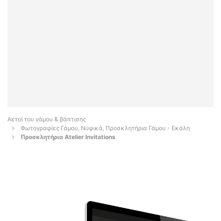
Αετοί του γάμου & βάπτισης
Φωτογραφίες Γάμου, Νυφικά, Προσκλητήρια Γάμου - Εκάλη
Προσκλητήρια Atelier Invitations