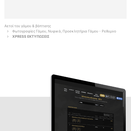
Αετοί του γάμου & βάπτισης
Φωτογραφίες Γάμου, Νυφικά, Προσκλητήρια Γάμου - Ρεθυμνο
XPRESS ΕΚΤΥΠΩΣΕΙΣ