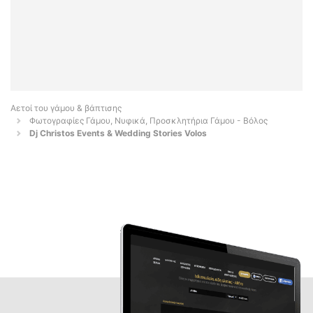
Αετοί του γάμου & βάπτισης
Φωτογραφίες Γάμου, Νυφικά, Προσκλητήρια Γάμου - Βόλος
Dj Christos Events & Wedding Stories Volos