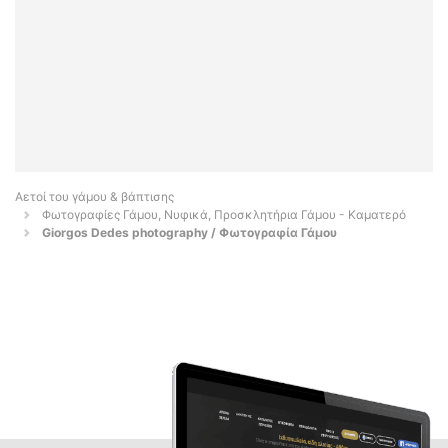
Αετοί του γάμου & βάπτισης
Φωτογραφίες Γάμου, Νυφικά, Προσκλητήρια Γάμου - Καματερό
Giorgos Dedes photography / Φωτογραφία Γάμου