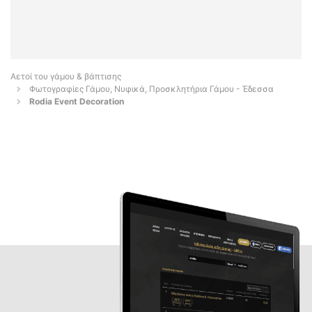
Αετοί του γάμου & βάπτισης
Φωτογραφίες Γάμου, Νυφικά, Προσκλητήρια Γάμου - Έδεσσα
Rodia Event Decoration