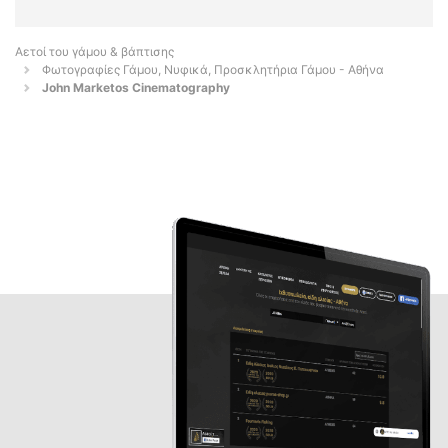
Αετοί του γάμου & βάπτισης
Φωτογραφίες Γάμου, Νυφικά, Προσκλητήρια Γάμου - Αθήνα
John Marketos Cinematography