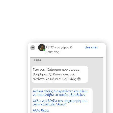
ΑΕΤΟΊ του γάμου &
Live chat
βάπτισης
04:44
Γεια σας. Χαίρομαι που θα σας
βοηθήσω! 🙂 Κάντε κλικ στο
αντίστοιχο θέμα συνομιλίας! 🙂
Ανήκω στους διακριθέντες και θέλω
να παραλάβω το πακέτο βραβείων
Θέλω να ελέγξω την επιχείρηση μου
στην κατάταξη "Αετοί"
Άλλο θέμα