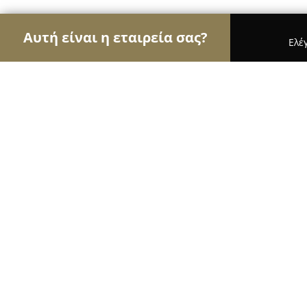
Αυτή είναι η εταιρεία σας?
Ελέ
Αετοί του γάμου & βάπτισης
Φωτογραφίες Γάμο
G.Kontochristofis | Photography
9.9
(185)
Μοιρεσ, Θεοτοκόπουλου 40
Εμφάνιση αριθμού τηλεφώνου