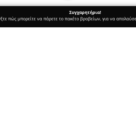
Συγχαρητήρια!
γξτε πώς μπορείτε να πάρετε το πακέτο βραβείων, για να απολαύσε
υ, Νυφικά, Προσκλητήρια Γάμου - Μοιρεσ
G.Kontochristofis |
Σχετικά με την εταιρεία:
Η
G.Kontochristofis | Photog
συγκαταλέγεται μεταξύ των α
και βιντεογράφησης. Δραστηρ
υψηλού επιπέδου σε ιδιαίτερες
Δείτε περισσότερα >>
εστιάζοντας στην αυθεντικότητ
αποτύπωση των συναισθημάτω
Πέρα από τις κοινωνικές εκδηλ
προσφέρει και εξειδικευμένες