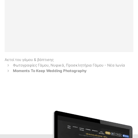
Αετοί του γάμου & βάπτισης
Φωτογραφίες Γάμου, Νυφικά, Προσκλητήρια Γάμου - Νέα Ιωνία
Moments To Keep Wedding Photography