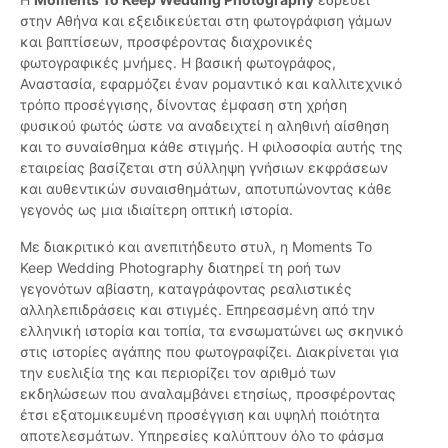
στην Αθήνα και εξειδικεύεται στη φωτογράφιση γάμων
και βαπτίσεων, προσφέροντας διαχρονικές
φωτογραφικές μνήμες. Η βασική φωτογράφος,
Αναστασία, εφαρμόζει έναν ρομαντικό και καλλιτεχνικό
τρόπο προσέγγισης, δίνοντας έμφαση στη χρήση
φυσικού φωτός ώστε να αναδειχτεί η αληθινή αίσθηση
και το συναίσθημα κάθε στιγμής. Η φιλοσοφία αυτής της
εταιρείας βασίζεται στη σύλληψη γνήσιων εκφράσεων
και αυθεντικών συναισθημάτων, αποτυπώνοντας κάθε
γεγονός ως μια ιδιαίτερη οπτική ιστορία.
Με διακριτικό και ανεπιτήδευτο στυλ, η Moments To
Keep Wedding Photography διατηρεί τη ροή των
γεγονότων αβίαστη, καταγράφοντας ρεαλιστικές
αλληλεπιδράσεις και στιγμές. Επηρεασμένη από την
ελληνική ιστορία και τοπία, τα ενσωματώνει ως σκηνικό
στις ιστορίες αγάπης που φωτογραφίζει. Διακρίνεται για
την ευελιξία της και περιορίζει τον αριθμό των
εκδηλώσεων που αναλαμβάνει ετησίως, προσφέροντας
έτσι εξατομικευμένη προσέγγιση και υψηλή ποιότητα
αποτελεσμάτων. Υπηρεσίες καλύπτουν όλο το φάσμα