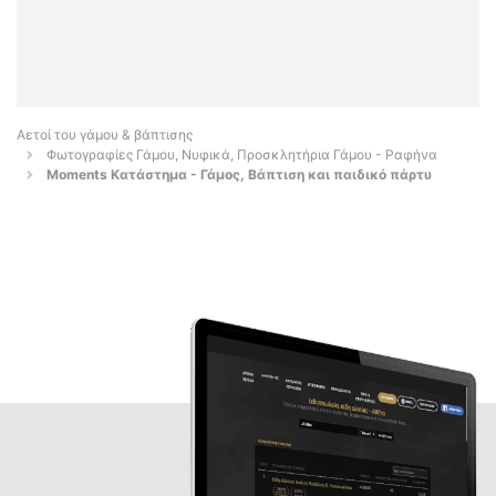
Αετοί του γάμου & βάπτισης
Φωτογραφίες Γάμου, Νυφικά, Προσκλητήρια Γάμου - Ραφήνα
Moments Κατάστημα - Γάμος, Βάπτιση και παιδικό πάρτυ