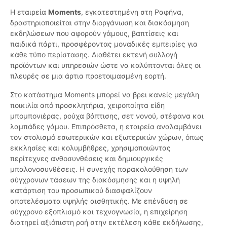
Η εταιρεία
Moments
, εγκατεστημένη στη Ραφήνα,
δραστηριοποιείται στην διοργάνωση και διακόσμηση
εκδηλώσεων που αφορούν γάμους, βαπτίσεις και
παιδικά πάρτι, προσφέροντας μοναδικές εμπειρίες για
κάθε τύπο περίστασης. Διαθέτει εκτενή συλλογή
προϊόντων και υπηρεσιών ώστε να καλύπτονται όλες οι
πλευρές σε μια άρτια προετοιμασμένη εορτή.
Στο κατάστημα Moments μπορεί να βρει κανείς μεγάλη
ποικιλία από προσκλητήρια, χειροποίητα είδη
μπομπονιέρας, ρούχα βάπτισης, σετ νονού, στέφανα και
λαμπάδες γάμου. Επιπρόσθετα, η εταιρεία αναλαμβάνει
τον στολισμό εσωτερικών και εξωτερικών χώρων, όπως
εκκλησίες και κολυμβήθρες, χρησιμοποιώντας
περίτεχνες ανθοσυνθέσεις και δημιουργικές
μπαλονοσυνθέσεις. Η συνεχής παρακολούθηση των
σύγχρονων τάσεων της διακόσμησης και η υψηλή
κατάρτιση του προσωπικού διασφαλίζουν
αποτελέσματα υψηλής αισθητικής. Με επένδυση σε
σύγχρονο εξοπλισμό και τεχνογνωσία, η επιχείρηση
διατηρεί αξιόπιστη ροή στην εκτέλεση κάθε εκδήλωσης,