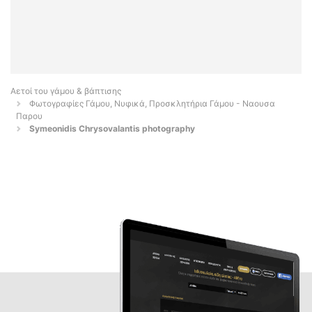
Αετοί του γάμου & βάπτισης
Φωτογραφίες Γάμου, Νυφικά, Προσκλητήρια Γάμου - Ναουσα
Παρου
Symeonidis Chrysovalantis photography