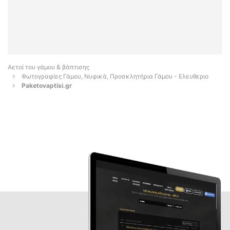
Αετοί του γάμου & βάπτισης
Φωτογραφίες Γάμου, Νυφικά, Προσκλητήρια Γάμου - Ελευθεριο
Paketovaptisi.gr