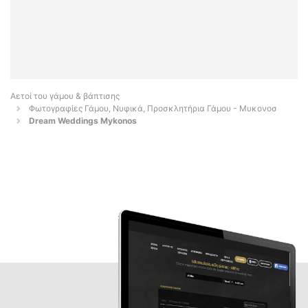
Αετοί του γάμου & βάπτισης
Φωτογραφίες Γάμου, Νυφικά, Προσκλητήρια Γάμου - Μυκονοσ
Dream Weddings Mykonos