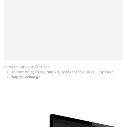
Αετοί του γάμου & βάπτισης
Φωτογραφίες Γάμου, Νυφικά, Προσκλητήρια Γάμου - Κατερίνη
Vaptisi-online.gr