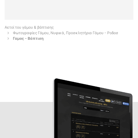
Αετοί του γάμου & βάπτισης
Φωτογραφίες Γάμου, Νυφικά, Προσκλητήρια Γάμου - Ροδοσ
Γαμος - Βάπτιση