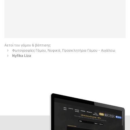
Αετοί του γάμου & βάπτισης
Φωτογραφίες Γάμου, Νυφικά, Προσκλητήρια Γάμου - Αιγάλεω
Nyfika Liza