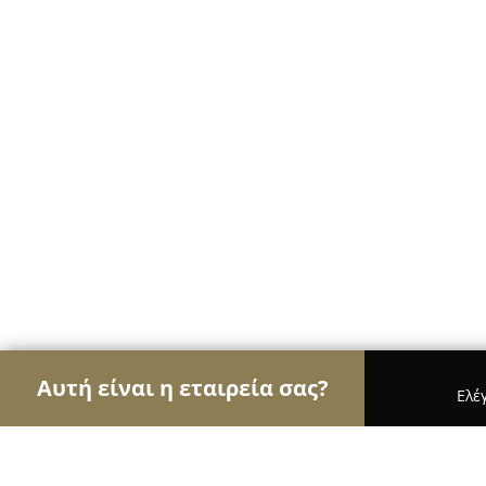
Αυτή είναι η εταιρεία σας?
Ελέ
Αετοί του γάμου & βάπτισης
Φωτογραφίες Γάμο