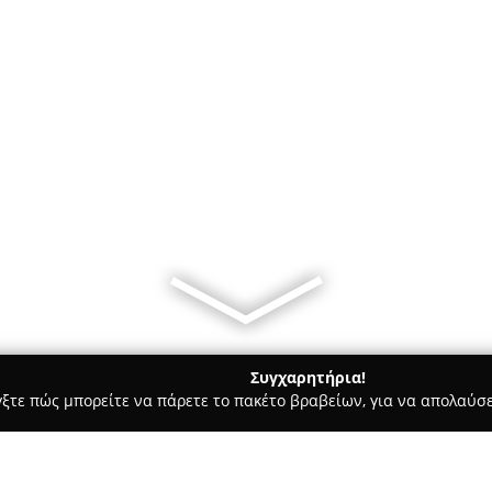
Συγχαρητήρια!
γξτε πώς μπορείτε να πάρετε το πακέτο βραβείων, για να απολαύσε
υ, Νυφικά, Προσκλητήρια Γάμου - Νέα Φιλαδέλφεια