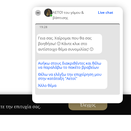
ΑΕΤΟΊ του γάμου &
Live chat
βάπτισης
19:28
Γεια σας. Χαίρομαι που θα σας
βοηθήσω! 🙂 Κάντε κλικ στο
αντίστοιχο θέμα συνομιλίας! 🙂
Ανήκω στους διακριθέντες και θέλω
να παραλάβω το πακέτο βραβείων
Θέλω να ελέγξω την επιχείρηση μου
στην κατάταξη "Αετοί"
Άλλο θέμα
Έλεγχος
τε την επιτυχία σας.