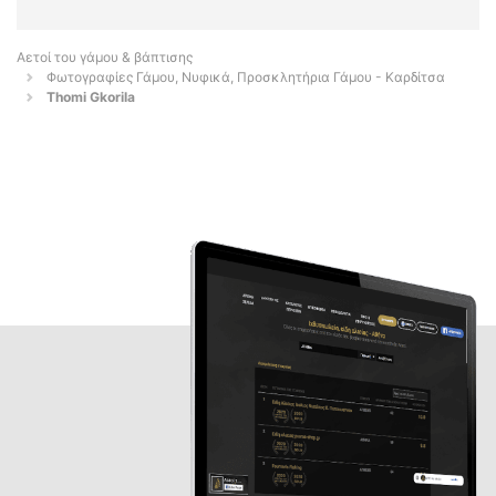
Αετοί του γάμου & βάπτισης
Φωτογραφίες Γάμου, Νυφικά, Προσκλητήρια Γάμου - Καρδίτσα
Thomi Gkorila