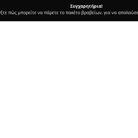
Συγχαρητήρια!
γξτε πώς μπορείτε να πάρετε το πακέτο βραβείων, για να απολαύσε
υ, Νυφικά, Προσκλητήρια Γάμου - Αθήνα
DeplanV
Σχετικά με την εταιρεία:
Η
DeplanV
αποτελεί ένα καλλι
εδρεύει στην Αθήνα, με αντικ
την καθοδήγηση της Artistic Di
συνεχώς τους τομείς του event
design.
Τα έργα της DeplanV χαρακτηρ
υψηλό επίπεδο αισθητικής, στ
συνεργάτες όσο και από την επ
αξιοποιεί την τεχνογνωσία αν