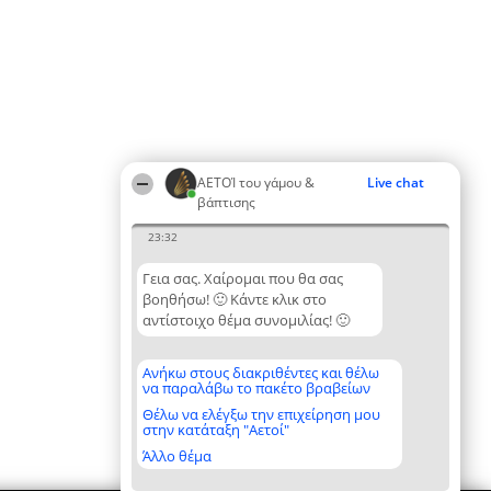
ΑΕΤΟΊ του γάμου &
Live chat
βάπτισης
23:32
Γεια σας. Χαίρομαι που θα σας
βοηθήσω! 🙂 Κάντε κλικ στο
αντίστοιχο θέμα συνομιλίας! 🙂
Ανήκω στους διακριθέντες και θέλω
να παραλάβω το πακέτο βραβείων
Θέλω να ελέγξω την επιχείρηση μου
στην κατάταξη "Αετοί"
Άλλο θέμα