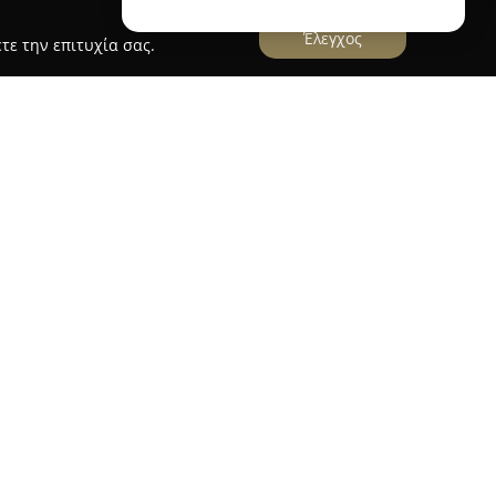
Έλεγχος
τε την επιτυχία σας.
τεχνικό boutique γραφείο εκδηλώσεων που
είμενο τη διοργάνωση γάμων και βαπτίσεων. Υπό
rector Vanessa Souravlia, η εταιρεία εξελίσσει
 design, της διακόσμησης καθώς και του concept
ίζονται από εκλεπτυσμένο ύφος, φινέτσα και
οιχεία που αναγνωρίζονται τόσο από τους
ιλεκτική πελατεία της διεθνώς. Η ομάδα
θοπωλών, σκηνογράφων, φωτογράφων, digital