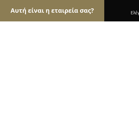
Αυτή είναι η εταιρεία σας?
Ελέ
Αετοί του γάμου & βάπτισης
Φωτογραφίες Γάμο
DeplanV
9.3
(70)
Αθήνα, 16 Irakleitou Str. Kolonaki
Εμφάνιση αριθμού τηλεφώνου