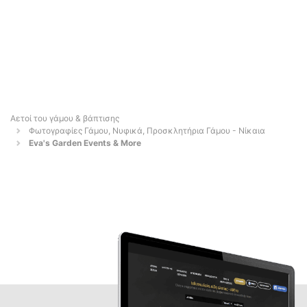
Αετοί του γάμου & βάπτισης
Φωτογραφίες Γάμου, Νυφικά, Προσκλητήρια Γάμου - Νίκαια
Eva's Garden Events & More