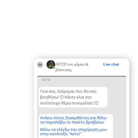
ΑΕΤΟΊ του γάμου &
Live chat
βάπτισης
12:14
Γεια σας. Χαίρομαι που θα σας
βοηθήσω! 🙂 Κάντε κλικ στο
αντίστοιχο θέμα συνομιλίας! 🙂
Ανήκω στους διακριθέντες και θέλω
να παραλάβω το πακέτο βραβείων
Θέλω να ελέγξω την επιχείρηση μου
στην κατάταξη "Αετοί"