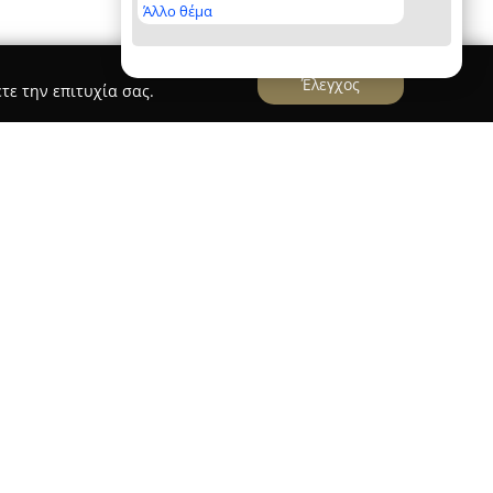
Άλλο θέμα
Έλεγχος
τε την επιτυχία σας.
ημα Γαμος Βαπτιση
όμου Κόσμημα Γάμος Βάπτιση
, με έδρα την οδό
διακρίνεται ως ένας αναγνωρισμένος προορισμός
ι των ειδών γάμου και βάπτισης. Η μακρόχρονη
συνδεθεί με μια ευρεία ποικιλία προτάσεων για
νοντας σκουλαρίκια, βραχιόλια, κολιέ, καθώς και
ούς σταυρούς και βέρες. Βαρύτητα δίνεται
γάμου, στα στέφανα και στα δώρα για