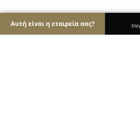
Αυτή είναι η εταιρεία σας?
Ελέ
Αετοί του γάμου & βάπτισης
Φωτογραφίες Γάμο
Χρυσοστομου Kοσμημα Γαμος Βαπτ
9.3
(53)
Αιγάλεω, ΠΑΝΟΡΜΟΥ 10-12