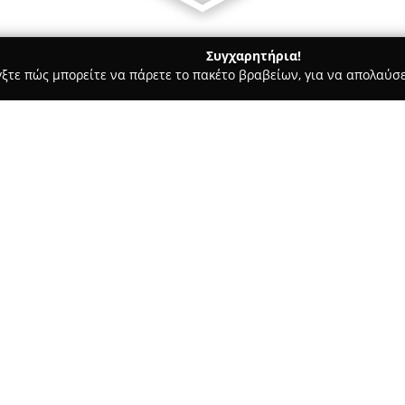
Συγχαρητήρια!
γξτε πώς μπορείτε να πάρετε το πακέτο βραβείων, για να απολαύσε
υ, Νυφικά, Προσκλητήρια Γάμου - Αιγάλεω
Χρυσοστομου Kοσμ
ιση
Σχετικά με την εταιρεία:
Το κοσμηματοπωλείο
Χρυσοστ
Πανόρμου 10-12 στο Αιγάλεω, 
στον χώρο των κοσμημάτων κα
παρουσία του στην αγορά έχει 
Δείτε περισσότερα >>
σημαντικές στιγμές, περιλαμβά
μεγάλη συλλογή από βαπτιστικ
επίσης στα ειδικά κοσμήματα 
κουμπάρους.