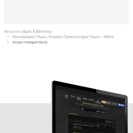
Αετοί του γάμου & βάπτισης
Φωτογραφίες Γάμου, Νυφικά, Προσκλητήρια Γάμου - Αθήνα
Χειρο-ποιηματάκια