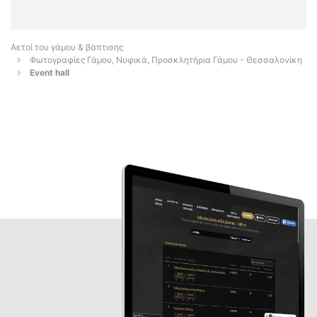
Αετοί του γάμου & βάπτισης
Φωτογραφίες Γάμου, Νυφικά, Προσκλητήρια Γάμου - Θεσσαλονίκη
Event hall