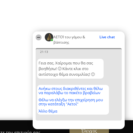
ΑΕΤΟΊ του γάμου &
Live chat
βάπτισης
21:13
Γεια σας. Χαίρομαι που θα σας
βοηθήσω! 🙂 Κάντε κλικ στο
αντίστοιχο θέμα συνομιλίας! 🙂
Ανήκω στους διακριθέντες και θέλω
να παραλάβω το πακέτο βραβείων
Θέλω να ελέγξω την επιχείρηση μου
στην κατάταξη "Αετοί"
Άλλο θέμα
Έλεγχος
τε την επιτυχία σας.