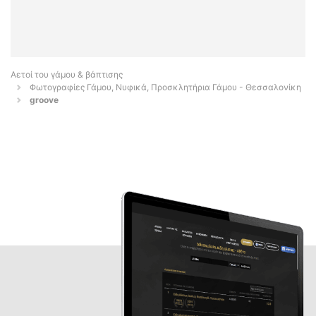
Αετοί του γάμου & βάπτισης
Φωτογραφίες Γάμου, Νυφικά, Προσκλητήρια Γάμου - Θεσσαλονίκη
groove