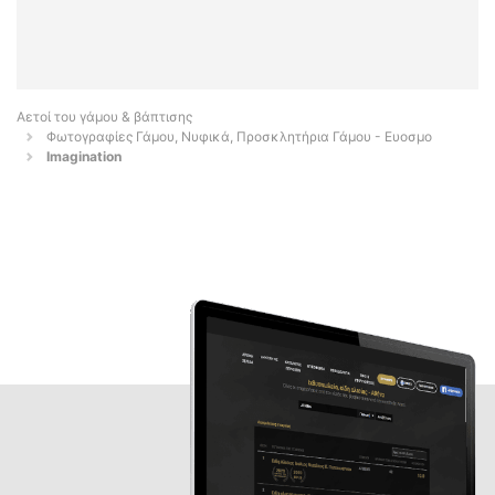
Αετοί του γάμου & βάπτισης
Φωτογραφίες Γάμου, Νυφικά, Προσκλητήρια Γάμου - Ευοσμο
Imagination