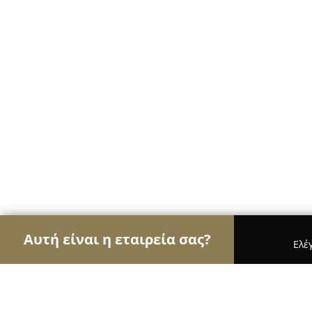
Αυτή είναι η εταιρεία σας?
Ελέ
Αετοί του γάμου & βάπτισης
Φωτογραφίες Γάμο