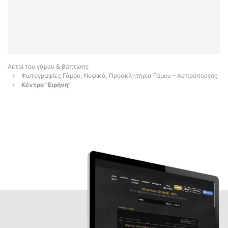
Αετοί του γάμου & βάπτισης
Φωτογραφίες Γάμου, Νυφικά, Προσκλητήρια Γάμου - Ασπρόπυργος
Κέντρο "Ειρήνη"