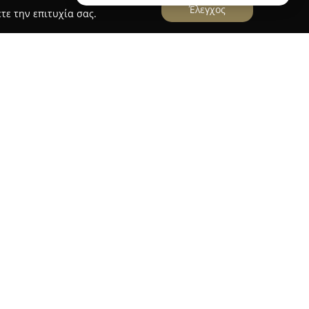
Έλεγχος
τε την επιτυχία σας.
i Special Events
vents
που δραστηριοποιείται στη Νικήτη
 διοργάνωση γάμων και βαπτίσεων, εστιάζοντας
ι αξέχαστων εμπειριών. Με σημαντική εμπειρία
ετατρέπει κάθε ιδέα σε μια εκδήλωση που
α των πελατών, αξιοποιώντας το μοναδικό
ς ιδανικό φόντο για ξεχωριστές στιγμές. Από
ία μέχρι κομψές δεξιώσεις, η εταιρεία δίνει
ωση και στην ιδιαίτερη προσοχή στις
ομαλή διεξαγωγή και θετική εμπειρία για όλους