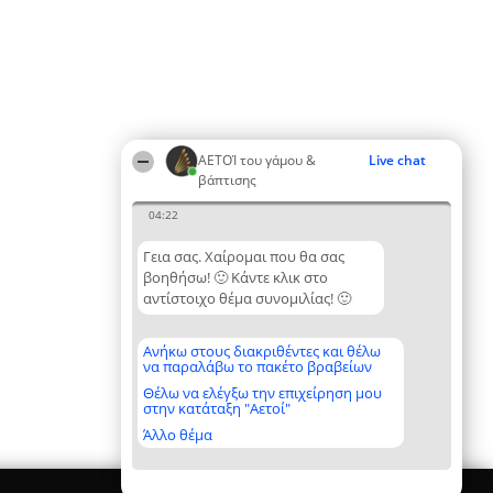
ΑΕΤΟΊ του γάμου &
Live chat
βάπτισης
04:22
Γεια σας. Χαίρομαι που θα σας
βοηθήσω! 🙂 Κάντε κλικ στο
αντίστοιχο θέμα συνομιλίας! 🙂
Ανήκω στους διακριθέντες και θέλω
να παραλάβω το πακέτο βραβείων
Θέλω να ελέγξω την επιχείρηση μου
στην κατάταξη "Αετοί"
Άλλο θέμα