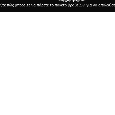
γξτε πώς μπορείτε να πάρετε το πακέτο βραβείων, για να απολαύσε
, Νυφικά, Προσκλητήρια Γάμου - περιοχή Χαλκιδικής
Halkidik
Σχετικά με την εταιρεία:
Η εταιρεία
Halkidiki Special E
Χαλκιδικής, εξειδικεύεται στη
στη δημιουργία ξεχωριστών κα
και αφοσίωση, φροντίζει να μ
Δείτε περισσότερα >>
αντανακλά το προσωπικό όραμ
φυσικό τοπίο της Χαλκιδικής ω
ρομαντικές τελετές στην παραλ
έμφαση στην προσεκτική οργάν
λεπτομέρειες, διασφαλίζοντας 
τους παρευρισκόμενους.