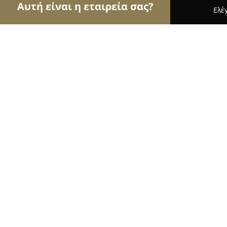
Αυτή είναι η εταιρεία σας?
Ελέ
Αετοί του γάμου & βάπτισης
Φωτογραφίες Γάμου
Halkidiki Special Events
10
(62)
Νικήτη, 63088 Nikítas, Greece
Εμφάνιση αριθμού τηλεφώνου