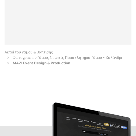
Αετοί του γάμου & βάπτισης
Φωτογραφίες Γάμου, Νυφικά, Προσκλητήρια Γάμου - Χαλάνδρι
MAZI Event Design & Production