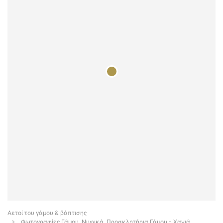
Αετοί του γάμου & βάπτισης
Φωτογραφίες Γάμου, Νυφικά, Προσκλητήρια Γάμου - Χανιά