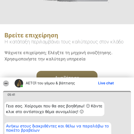
Βρείτε επιχείρηση
Η κατάταξη περιλαμβάνει τους καλύτερους στον κλάδο
Ψάχνετε επιχείρηση; Ελέγξτε τη μηχανή αναζήτησης.
Χρησιμοποιήστε την καλύτερη υπηρεσία
Αναζήτηση
ΑΕΤΟΊ του γάμου & βάπτισης
Live chat
05:41
Γεια σας. Χαίρομαι που θα σας βοηθήσω! 🙂 Κάντε
κλικ στο αντίστοιχο θέμα συνομιλίας! 🙂
Διοργανωτής της
Κατάταξη
Επικοινωνία
Ανήκω στους διακριθέντες και θέλω να παραλάβω το
κατάταξης
Διακριθέντες
Επικοινωνία
πακέτο βραβείων
BEAUTIFUL COMPANY
Λίστα όλων