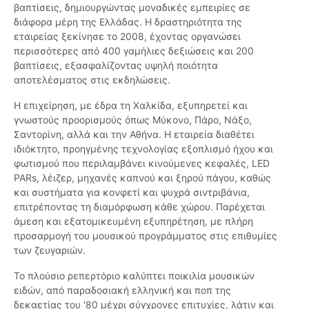
βαπτίσεις, δημιουργώντας μοναδικές εμπειρίες σε
διάφορα μέρη της Ελλάδας. Η δραστηριότητα της
εταιρείας ξεκίνησε το 2008, έχοντας οργανώσει
περισσότερες από 400 γαμήλιες δεξιώσεις και 200
βαπτίσεις, εξασφαλίζοντας υψηλή ποιότητα
αποτελέσματος στις εκδηλώσεις.
Η επιχείρηση, με έδρα τη Χαλκίδα, εξυπηρετεί και
γνωστούς προορισμούς όπως Μύκονο, Πάρο, Νάξο,
Σαντορίνη, αλλά και την Αθήνα. Η εταιρεία διαθέτει
ιδιόκτητο, προηγμένης τεχνολογίας εξοπλισμό ήχου και
φωτισμού που περιλαμβάνει κινούμενες κεφαλές, LED
PARs, λέιζερ, μηχανές καπνού και ξηρού πάγου, καθώς
και συστήματα για κονφετί και ψυχρά σιντριβάνια,
επιτρέποντας τη διαμόρφωση κάθε χώρου. Παρέχεται
άμεση και εξατομικευμένη εξυπηρέτηση, με πλήρη
προσαρμογή του μουσικού προγράμματος στις επιθυμίες
των ζευγαριών.
Το πλούσιο ρεπερτόριο καλύπτει ποικιλία μουσικών
ειδών, από παραδοσιακή ελληνική και ποπ της
δεκαετίας του '80 μέχρι σύγχρονες επιτυχίες, λάτιν και