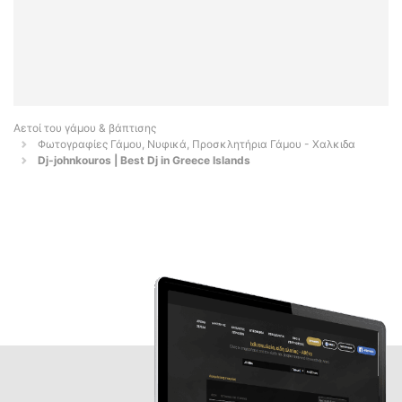
Αετοί του γάμου & βάπτισης
Φωτογραφίες Γάμου, Νυφικά, Προσκλητήρια Γάμου - Χαλκιδα
Dj-johnkouros | Best Dj in Greece Islands