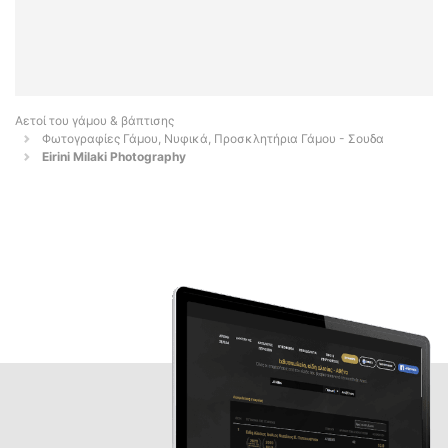
Αετοί του γάμου & βάπτισης
Φωτογραφίες Γάμου, Νυφικά, Προσκλητήρια Γάμου - Σουδα
Eirini Milaki Photography