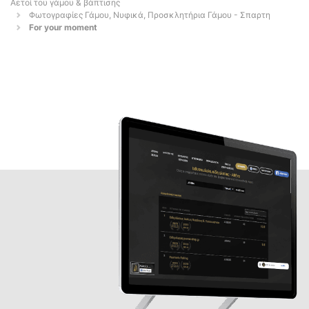
Αετοί του γάμου & βάπτισης
Φωτογραφίες Γάμου, Νυφικά, Προσκλητήρια Γάμου - Σπαρτη
For your moment