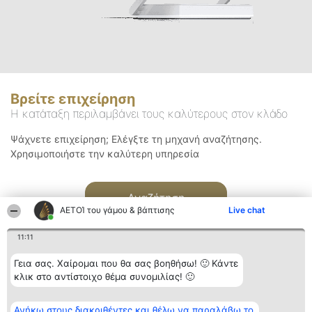
Βρείτε επιχείρηση
Η κατάταξη περιλαμβάνει τους καλύτερους στον κλάδο
Ψάχνετε επιχείρηση; Ελέγξτε τη μηχανή αναζήτησης.
Χρησιμοποιήστε την καλύτερη υπηρεσία
Αναζήτηση
ΑΕΤΟΊ του γάμου & βάπτισης
Live chat
11:11
Γεια σας. Χαίρομαι που θα σας βοηθήσω! 🙂 Κάντε
κλικ στο αντίστοιχο θέμα συνομιλίας! 🙂
Διοργανωτής της
Κατάταξη
Επικοινωνία
Ανήκω στους διακριθέντες και θέλω να παραλάβω το
κατάταξης
Διακριθέντες
Επικοινωνία