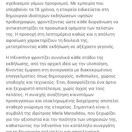
σχεδιασμού γάμων προορισμού. Με εμπειρία που
υπερβαίνει τα 18 χρόνια, η εταιρεία ειδικεύεται στη
δημιουργία ιδιαίτερων εκδηλώσεων υψηλών
προδιαγραφών, φροντίζοντας ώστε κάθε διοργάνωση να
αντικατοπτρίζει τα προσωπικά οράματα των πελατών
της. Η προσοχή στη λεπτομέρεια καθώς και η απόλυτη
αφοσίωση χαρακτηρίζουν τη δουλειά της,
μετατρέποντας κάθε εκδήλωση σε αξέχαστο γεγονός.
Η InEventive φροντίζει συνολικά κάθε στάδιο της
εκδήλωσης, από την αρχική ιδέα ως την υλοποίηση,
δίνοντας έμφαση στη συνεργασία με διακεκριμένους
επαγγελματίες όπως δημιουργούς, ανθοπώλες, χώρους
υποδοχής και τεχνικούς. Έτσι, διασφαλίζεται ένα άρτιο
και ξεχωριστό αποτέλεσμα, χωρίς άγχος για τους
πελάτες. Η συνεχής αναζήτηση καινοτόμων
προσεγγίσεων και ολοκληρωμένης διαχείρισης αποτελεί
σταθερό γνώρισμα της εταιρείας. Σημαντική είναι η
συμβολή της ιδρύτριας Maria Maroulidou, που ξεχωρίζει
για την αξιοπιστία και την ποιότητα των υπηρεσιών της,
καθιστώντας την InEventive τον κατάλληλο συνεργάτη
για τη δημιουργία πολυτελών και αποκλειστικά