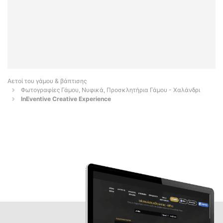
Αετοί του γάμου & βάπτισης
Φωτογραφίες Γάμου, Νυφικά, Προσκλητήρια Γάμου - Χαλάνδρι
InEventive Creative Experience