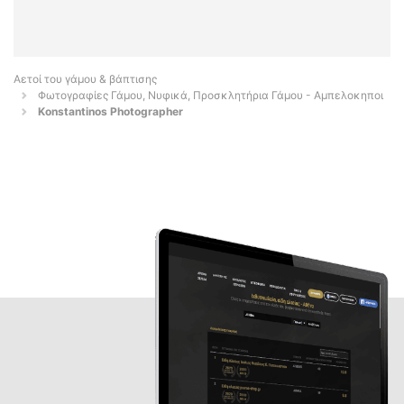
Αετοί του γάμου & βάπτισης
Φωτογραφίες Γάμου, Νυφικά, Προσκλητήρια Γάμου - Αμπελοκηποι
Konstantinos Photographer