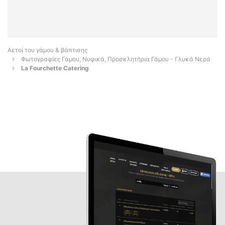
Αετοί του γάμου & βάπτισης
Φωτογραφίες Γάμου, Νυφικά, Προσκλητήρια Γάμου - Γλυκά Νερά
La Fourchette Catering