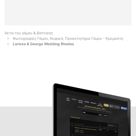
Αετοί του γάμου & βάπτισης
Φωτογραφίες Γάμου, Νυφικά, Προσκλητήρια Γάμου - Κρεμαστη
Larissa & George Wedding Rhodes