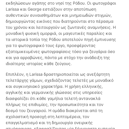
εκδηλώσεων αγάπης στο νησί της Ρόδου. Οι φωτογράφοι
Larissa και George εστιάζουν στην αποτύπωση
αυθεντικών συναισθημάτων και μνημειωδών στιγμών,
δημιουργώντας εικόνες που διατηρούνται στο πέρασμα
του χρόνου και λειτουργούν ως ζωντανές αναμνήσεις. Η
μοναδική φυσική ομορφιά, οι μαγευτικές παραλίες και
τα ιστορικά τοπία της Ρόδου αποτελούν πηγή έμπνευσης
για το φωτογραφικό τους έργο, προσφέροντας
εξατομικευμένες φωτογραφίσεις τόσο για ζευγάρια όσο
και για αρραβώνες, πάντα με στόχο την ανάδειξη της
ιδιαίτερης ιστορίας κάθε ζεύγους.
Επιπλέον, η Larissa δραστηριοποιείται ως ανεξάρτητη
τελετάρχης γάμων, σχεδιάζοντας τελετές με μοναδικό
και συγκινησιακό χαρακτήρα. Η χρήση ελληνικής,
αγγλικής και γερμανικής γλώσσας στις υπηρεσίες
διασφαλίζει ότι κάθε γαμήλια τελετή αντανακλά
πλήρως τις επιθυμίες, την προσωπικότητα και τον
δεσμό του ζευγαριού. Η ομάδα διακρίνεται από τη
σχολαστική προσοχή στη λεπτομέρεια, τον
επαγγελματισμό και τη δημιουργία ονειρικής
ατμόσφαιρας, εξασφαλίζοντας μία ξέγνοιαστη εμπειρία