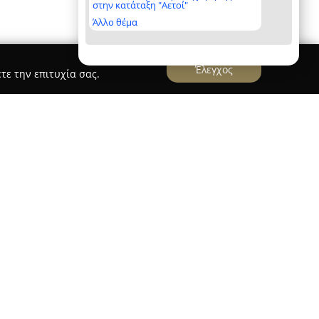
στην κατάταξη "Αετοί"
Άλλο θέμα
Έλεγχος
τε την επιτυχία σας.
es Zertifizierte Hochzeitsplanerin
ελεί μία ηγετική παρουσία στον χώρο της
 προσφέροντας εμπειρίες υψηλής ποιότητας σε
θυνση της πιστοποιημένης wedding planner
ι για τη βαθιά κατανόηση της τοπικής αγοράς,
τικών τοποθεσιών και παραλιών στο νησί. Η
, υιοθετεί μια προσέγγιση που βασίζεται στην
ναίσθηση και την προσοχή στη λεπτομέρεια,