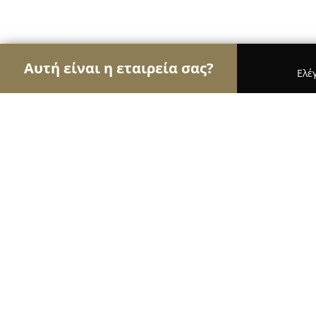
Αυτή είναι η εταιρεία σας?
Ελέ
Αετοί του γάμου & βάπτισης
Φωτογραφίες Γάμο
Magic Moments Rhodes Zertifizierte
8.6
(8)
Ιαλυσοσ, Tris, Απολλώνιων 49