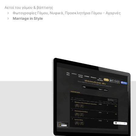
Αετοί του γάμου & βάπτισης
Φωτογραφίες Γάμου, Νυφικά, Προσκλητήρια Γάμου - Αχαρνές
Marriage in Style