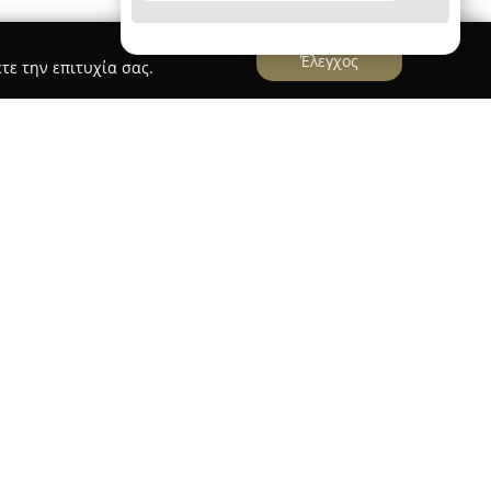
Έλεγχος
τε την επιτυχία σας.
ν Πάρο, ο
Matteo Beltrama Photographer
 γάμων και βαπτίσεων, απαθανατίζοντας
ότητα και βάθος. Ο Matteo Beltrama, Ιταλός
 στο χώρο της μόδας στο Μιλάνο, συνδυάζει
αφικό τοπίο των ελληνικών νησιών. Οι
ια τον τονισμό του φυσικού φωτός και των
ροσφέροντας στους πελάτες του διαχρονικά
 ιστορίες ζευγαριών και οικογενειών.