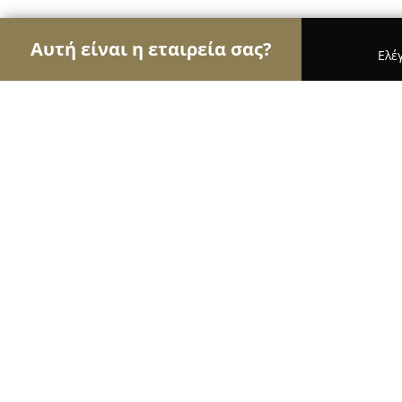
Αυτή είναι η εταιρεία σας?
Ελέ
Αετοί του γάμου & βάπτισης
Φωτογραφίες Γάμο
Sweetparos
10
(127)
Πρόδρομος, Prodromos
Εμφάνιση αριθμού τηλεφώνου