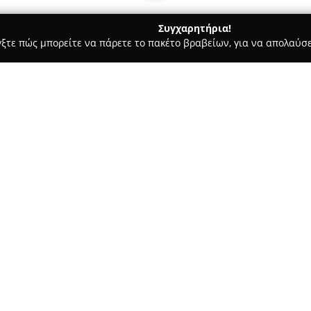
Συγχαρητήρια!
γξτε πώς μπορείτε να πάρετε το πακέτο βραβείων, για να απολαύσε
υ, Νυφικά, Προσκλητήρια Γάμου - Πάρος
Sweetparos
Σχετικά με την εταιρεία:
Στο κέντρο των Κυκλάδων, στη
ειδικεύεται στη φωτογράφιση
ιδιαίτερες στιγμές με αυθεντικ
φωτογράφος με μακρά εμπειρία
την τεχνογνωσία του με το γρ
φωτογραφίες του ξεχωρίζουν γ
αυθόρμητων συναισθημάτων, π
στιγμιότυπα που αναδεικνύουν