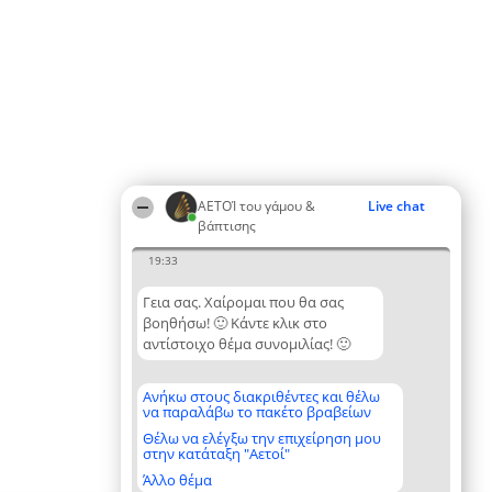
ΑΕΤΟΊ του γάμου &
Live chat
βάπτισης
19:33
Γεια σας. Χαίρομαι που θα σας
βοηθήσω! 🙂 Κάντε κλικ στο
αντίστοιχο θέμα συνομιλίας! 🙂
Ανήκω στους διακριθέντες και θέλω
να παραλάβω το πακέτο βραβείων
Θέλω να ελέγξω την επιχείρηση μου
στην κατάταξη "Αετοί"
Άλλο θέμα