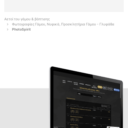
Αετοί του γάμου & βάπτισης
Φωτογραφίες Γάμου, Νυφικά, Προσκλητήρια Γάμου - Γλυφάδα
PhotoSpirit