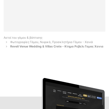
Αετοί του γάμου & βάπτισης
Φωτογραφίες Γάμου, Νυφικά, Προσκλητήρια Γάμου - Χανιά
Reveli Venue Wedding & Villas Crete - Κτημα Ρεβελι Γαμος Χανια