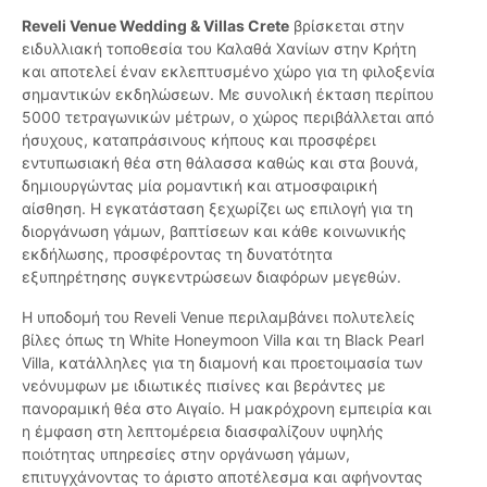
Reveli Venue Wedding & Villas Crete
βρίσκεται στην
ειδυλλιακή τοποθεσία του Καλαθά Χανίων στην Κρήτη
και αποτελεί έναν εκλεπτυσμένο χώρο για τη φιλοξενία
σημαντικών εκδηλώσεων. Με συνολική έκταση περίπου
5000 τετραγωνικών μέτρων, ο χώρος περιβάλλεται από
ήσυχους, καταπράσινους κήπους και προσφέρει
εντυπωσιακή θέα στη θάλασσα καθώς και στα βουνά,
δημιουργώντας μία ρομαντική και ατμοσφαιρική
αίσθηση. Η εγκατάσταση ξεχωρίζει ως επιλογή για τη
διοργάνωση γάμων, βαπτίσεων και κάθε κοινωνικής
εκδήλωσης, προσφέροντας τη δυνατότητα
εξυπηρέτησης συγκεντρώσεων διαφόρων μεγεθών.
Η υποδομή του Reveli Venue περιλαμβάνει πολυτελείς
βίλες όπως τη White Honeymoon Villa και τη Black Pearl
Villa, κατάλληλες για τη διαμονή και προετοιμασία των
νεόνυμφων με ιδιωτικές πισίνες και βεράντες με
πανοραμική θέα στο Αιγαίο. Η μακρόχρονη εμπειρία και
η έμφαση στη λεπτομέρεια διασφαλίζουν υψηλής
ποιότητας υπηρεσίες στην οργάνωση γάμων,
επιτυγχάνοντας το άριστο αποτέλεσμα και αφήνοντας